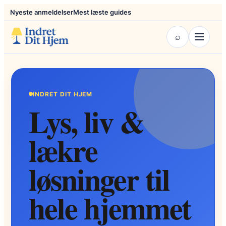
Nyeste anmeldelser
Mest læste guides
⌕
INDRET DIT HJEM
Lys, liv &
lækre
løsninger til
hele hjemmet