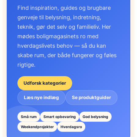
Find inspiration, guides og brugbare
genveje til belysning, indretning,
teknik, gør det selv og familieliv. Her
mødes boligmagasinets ro med
hverdagslivets behov — så du kan
skabe rum, der både fungerer og føles
rigtige.
Udforsk kategorier
Læs nye indlæg
Se produktguider
Små rum
Smart opbevaring
God belysning
Weekendprojekter
Hverdagsro