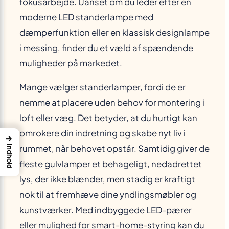
fokusarbejde. Uanset om du leder efter en
moderne LED standerlampe med
dæmperfunktion eller en klassisk designlampe
i messing, finder du et væld af spændende
muligheder på markedet.
Mange vælger standerlamper, fordi de er
nemme at placere uden behov for montering i
loft eller væg. Det betyder, at du hurtigt kan
omrokere din indretning og skabe nyt liv i
→
rummet, når behovet opstår. Samtidig giver de
Indhold
fleste gulvlamper et behageligt, nedadrettet
lys, der ikke blænder, men stadig er kraftigt
nok til at fremhæve dine yndlingsmøbler og
kunstværker. Med indbyggede LED-pærer
eller mulighed for smart-home-styring kan du