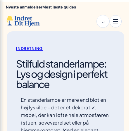
×
Spring
Nyeste anmeldelser
Mest læste guides
til
indhold
⌕
INDRETNING
Stilfuld standerlampe:
Lys og design i perfekt
balance
En standerlampe er mere end blot en
høj lyskilde – det er et dekorativt
møbel, der kan løfte hele atmosfæren
i stuen, soveværelset eller på
hjemmekontoret. Med en elegant…