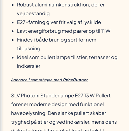
Robust aluminiumkonstruktion, der er
vejrbestandig
E27-fatning giver frit valg af lyskilde
Lavt energiforbrug med pærer op til 11 W
Findes i både brun og sort for nem
tilpasning
Ideel som pullertlampe til stier, terrasser og
indkørsler
Annonce i samarbejde med
PriceRunner
SLV Photoni Standerlampe E27 13 W Pullert
forener moderne design med funktionel
havebelysning. Den slanke pullert skaber
tryghed på stier og ved indkørsler, mens dens
diskrete form tilfører et stilrent udtryk til